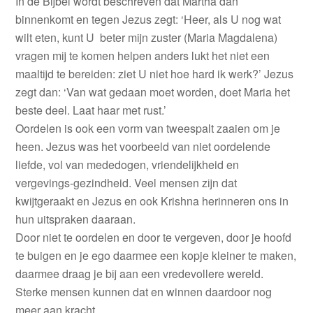
In de Bijbel wordt beschreven dat Martha dan
binnenkomt en tegen Jezus zegt: ‘Heer, als U nog wat
wilt eten, kunt U beter mijn zuster (Maria Magdalena)
vragen mij te komen helpen anders lukt het niet een
maaltijd te bereiden: ziet U niet hoe hard ik werk?’ Jezus
zegt dan: ‘Van wat gedaan moet worden, doet Maria het
beste deel. Laat haar met rust.’
Oordelen is ook een vorm van tweespalt zaaien om je
heen. Jezus was het voorbeeld van niet oordelende
liefde, vol van mededogen, vriendelijkheid en
vergevings-gezindheid. Veel mensen zijn dat
kwijtgeraakt en Jezus en ook Krishna herinneren ons in
hun uitspraken daaraan.
Door niet te oordelen en door te vergeven, door je hoofd
te buigen en je ego daarmee een kopje kleiner te maken,
daarmee draag je bij aan een vredevollere wereld.
Sterke mensen kunnen dat en winnen daardoor nog
meer aan kracht.